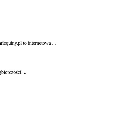
lequiny.pl to internetowa ...
iorczości! ...