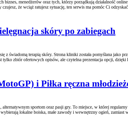
 biznes, menedżerów oraz tych, którzy porządkują działalność online
Ty czujesz, że wciąż ratujesz sytuację, ten serwis ma pomóc Ci odzyskać
ielęgnacja skóry po zabiegach
ę z świadomą terapią skóry. Strona kliniki została pomyślana jako prze
tylko zbiór ofertowych opisów, ale czytelna prezentacja opcji, dzięki k
 MotoGP) i Piłka ręczna młodzie
rnatywnym sportom oraz pasji gry. To miejsce, w której regularny ru
zy wybierają lokalne boiska, małe zawody i wewnętrzny ogień, zamiast w