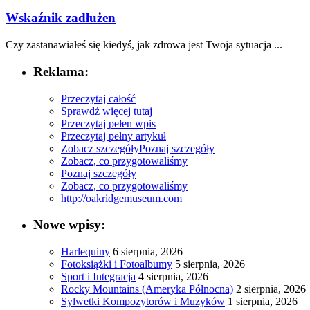
Wskaźnik zadłużen
Czy zastanawiałeś się kiedyś, jak zdrowa jest Twoja sytuacja ...
Reklama:
Przeczytaj całość
Sprawdź więcej tutaj
Przeczytaj pełen wpis
Przeczytaj pełny artykuł
Zobacz szczegóły
Poznaj szczegóły
Zobacz, co przygotowaliśmy
Poznaj szczegóły
Zobacz, co przygotowaliśmy
http://oakridgemuseum.com
Nowe wpisy:
Harlequiny
6 sierpnia, 2026
Fotoksiążki i Fotoalbumy
5 sierpnia, 2026
Sport i Integracja
4 sierpnia, 2026
Rocky Mountains (Ameryka Północna)
2 sierpnia, 2026
Sylwetki Kompozytorów i Muzyków
1 sierpnia, 2026