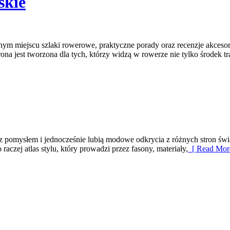
skie
ednym miejscu szlaki rowerowe, praktyczne porady oraz recenzje akces
na jest tworzona dla tych, którzy widzą w rowerze nie tylko środek tr
 z pomysłem i jednocześnie lubią modowe odkrycia z różnych stron świ
raczej atlas stylu, który prowadzi przez fasony, materiały,
[ Read Mor